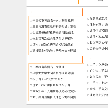
客厅
政策法规
购房指南
加息已成定局
中国楼市将面临一次大调整 租房
理财专家：贷
王石与潘石屹激辩买房时机：现在
银行信贷紧缩
委员三招破解租房难题:租给低收
银行六次加息
物业税再次成关注的焦点 开征时
收入不稳如何
评论：解决住房问题 仍须依靠市
公积金还贷申
建设部主任陈淮：房价未失控即属
二手房指南
纠纷案例
二手房交易最
三类租房客面临三大劫难
哈尔滨二手房
辍学女大学生制造售房骗局 诈骗
如何买卖二手
租了房子却“无权”用厕所
二手房，七成交
讲述：我在房价最高位买了房
警惕二手房交
置业指导：受赠房再次交易税费多
理财师支招如
女子卖房后楼价飞涨想反悔私自撬