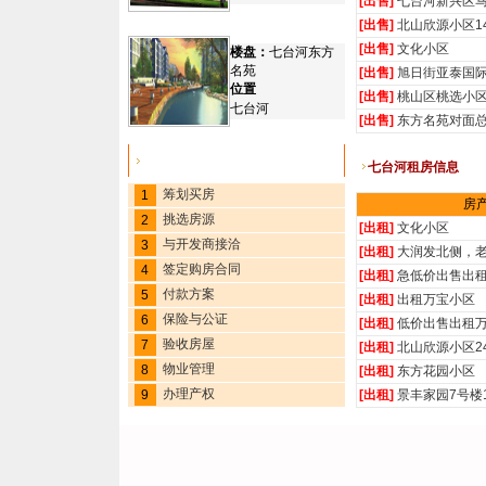
[出售]
七台河新兴区
[出售]
北山欣源小区1
[出售]
文化小区
楼盘：
七台河东方
名苑
[出售]
旭日街亚泰国
位置
[出售]
桃山区桃选小
七台河
[出售]
东方名苑对面总
七台河购房流程
七台河
租房信息
筹划买房
1
房
挑选房源
2
[出租]
文化小区
与开发商接洽
3
[出租]
大润发北侧，
签定购房合同
4
[出租]
急低价出售出租
付款方案
5
[出租]
出租万宝小区
保险与公证
6
[出租]
低价出售出租万
验收房屋
7
[出租]
北山欣源小区2
物业管理
8
[出租]
东方花园小区
办理产权
9
[出租]
景丰家园7号楼