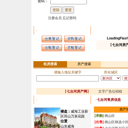
密码：
注册会员
忘记密码
信息发布
LoadingFlash.
【
七台河房
租房搜索
房产搜索
请输入地址关键字
所在城区
【
七台河房产网
】
文字广告位招租
文
七台河售房信息
七台河精品楼盘
房产
楼盘：
威海工业新
[求购]
桃山区
区苘山万泉花园
位置
[出售]
桃山区桃选小
山东威海