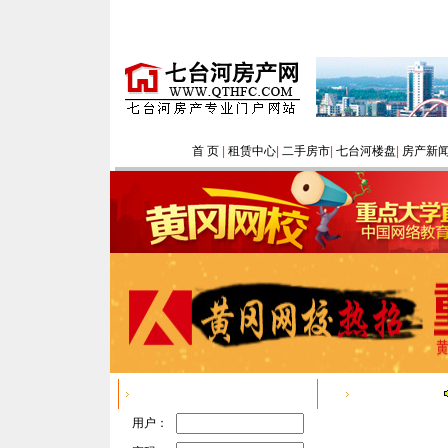
首 页
|
租赁中心
|
二手房市
|
七台河楼盘
|
房产新
用户登陆
房产资讯
用户：