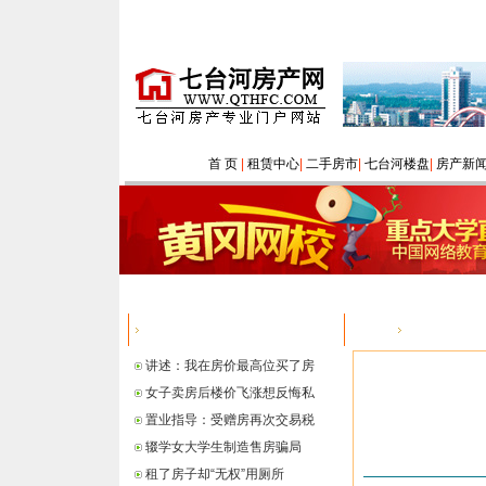
首 页
|
租赁中心
|
二手房市
|
七台河楼盘
|
房产新
热点信息
您的位置：
讲述：我在房价最高位买了房
女子卖房后楼价飞涨想反悔私
置业指导：受赠房再次交易税
辍学女大学生制造售房骗局
租了房子却“无权”用厕所