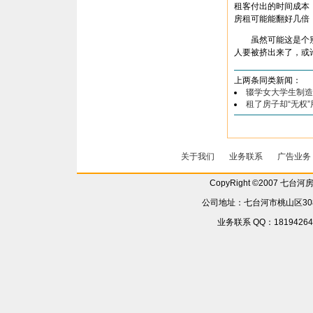
租客付出的时间成本
房租可能能翻好几倍，
虽然可能这是个别
人要被挤出来了，或
上两条同类新闻：
辍学女大学生制造
租了房子却“无权”
关于我们
业务联系
广告业务
CopyRight ©2007 七台
公司地址：七台河市桃山区308省
业务联系 QQ：181942642 6