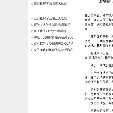
发布时间： 2
三类租房客面临三大劫难
最新信息
在房价高企、楼市几
三类租房客面临三大劫难
无助。许多人买不起
那根弦，决定要租房
辍学女大学生制造售房骗局
来。
租了房子却“无权”用厕所
除租廉租房外，当
讲述：我在房价最高位买了房
形势下，三类租房客
置业指导：受赠房再次交易税
命之地。我丝毫没有
女子卖房后楼价飞涨想反悔私
有业内人士提出，
在“原地踏步”。我
楼房：两成房主提前
对于租住楼房的来
便，除了房子的所有
这种使用权的关系，
特别是随着奥运会的
右，每套房子的月租
纷提出租房合同半年
下，房主主动提出与
尽管专家提醒，奥