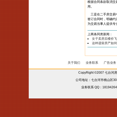
根据合同条款取消交
用。
三是在二手房交易中
签订合同时，明确约
为交易当事人提供专
上两条同类新闻：
女子卖房后楼价飞
这种遗留房产如何
关于我们
业务联系
广告业务
CopyRight ©2007 七台
公司地址：七台河市桃山区308省
业务联系 QQ：181942642 6