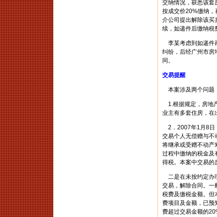
交纳情况，获悉该套
按成交价20%缴纳
介公司提出解除该买
续，如递件后缴纳税
李某考虑到如递件再
纠纷，后经广州市房
同。
交易提醒
本案涉及两个问题：
1.根据规定，房地
业主有多套住房，在
2．2007年1月8
交易个人无偿赠与不动
将继承或受赠不动产
过程中缴纳的税金及
得税。本案中交易的
二是在未按约定办理
交易，解除合同。一
税费及缴税金额。但
费项目及金额，已预
费超过交易金额的2