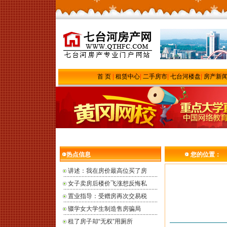
首 页
|
租赁中心
|
二手房市
|
七台河楼盘
|
房产新
热点信息
您的位置：
讲述：我在房价最高位买了房
女子卖房后楼价飞涨想反悔私
置业指导：受赠房再次交易税
辍学女大学生制造售房骗局
租了房子却“无权”用厕所