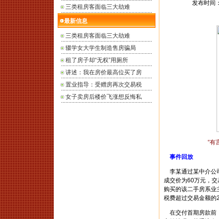
发布时间： 2
三类租房客面临三大劫难
最新信息
三类租房客面临三大劫难
辍学女大学生制造售房骗局
租了房子却“无权”用厕所
讲述：我在房价最高位买了房
置业指导：受赠房再次交易税
女子卖房后楼价飞涨想反悔私
“有
事件回放
李某通过某中介公司
成交价为60万元，
购买的该二手房系业
税费超过交易金额的2
在交付首期房款前，