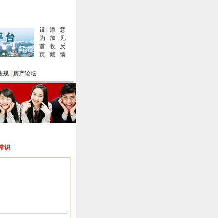
设
添
意
为
加
见
首
收
反
页
藏
馈
法规
|
房产论坛
修常识