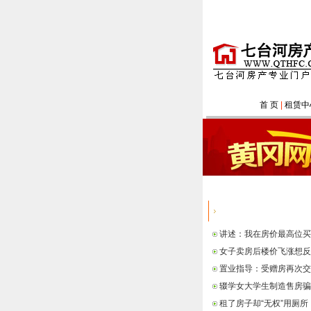
首 页
|
租赁中
热点信息
讲述：我在房价最高位买
女子卖房后楼价飞涨想反
置业指导：受赠房再次交
辍学女大学生制造售房骗
租了房子却“无权”用厕所