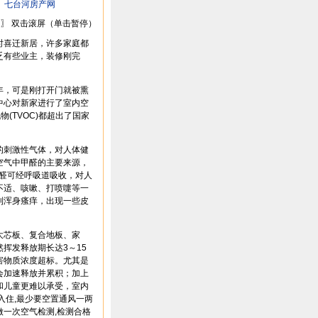
：
七台河房产网
〗 双击滚屏（单击暂停）
时喜迁新居，许多家庭都
乏有些业主，装修刚完
，可是刚打开门就被熏
中心对新家进行了室内空
(TVOC)都超出了国家
刺激性气体，对人体健
空气中甲醛的主要来源，
甲醛可经呼吸道吸收，对人
不适、咳嗽、打喷嚏等一
到浑身瘙痒，出现一些皮
芯板、复合地板、家
挥发释放期长达3～15
害物质浓度超标。尤其是
会加速释放并累积；加上
和儿童更难以承受，室内
入住,最少要空置通风一两
一次空气检测,检测合格