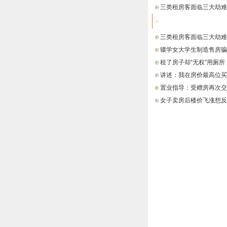
三类租房客面临三大劫难
最新信息
三类租房客面临三大劫难
辍学女大学生制造售房骗
租了房子却“无权”用厕所
讲述：我在房价最高位买
置业指导：受赠房再次交
女子卖房后楼价飞涨想反