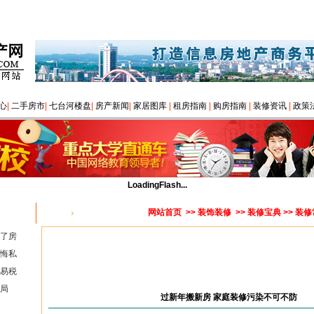
心
|
二手房市
|
七台河楼盘
|
房产新闻
|
家居图库
|
租房指南
|
购房指南
|
装修资讯
|
政策
LoadingFlash...
网站首页
>>
装饰装修
>>
装修宝典
>> 装
您的位置：
了房
悔私
易税
局
过新年搬新房 家庭装修污染不可不防