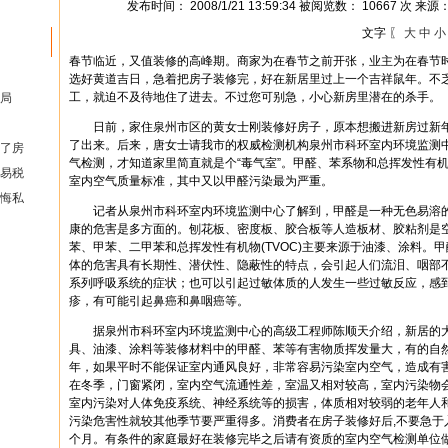
发布时间： 2008/1/21 13:59:34 被阅览数： 10667 次 来源
文字 〖
大
中
小
春节临近，又值装修的高峰期。商家为在春节之前开张，业主为在春节
选好黄道吉日，急着把房子装修完，好在新居里过上一个吉祥鼠年。不
工，就迫不及待地住了进去。不过您可别急，小心新房里潜在的杀手。
局
日前，家住泉州市区的黄女士刚装修好房子，原本想搬进新房过新年
了出来。后来，唐女士请我市的权威检测机构泉州市科环室内环境监测
了房
气检测，才知道家里简直就是个“毒气室”。甲醛、苯系物和总挥发性有机物
易税
室内空气质量标准，其中又以甲醛污染最为严重。
悔私
记者从泉州市科环室内环境监测中心了解到，甲醛是一种无色易溶的
康的危害是多方面的。刨花板、密度板、胶合板等人造板材、胶粘剂是
苯、甲苯、二甲苯和总挥发性有机物(TVOC)主要来源于油漆、涂料。
体的危害具有长期性、潜伏性、隐蔽性的特点，会引起人们流泪、咽部
系列呼吸系统的症状；也可以引起过敏体质的人发生一些过敏反应，感
疹，有可能引起鼻癌和鼻咽癌等。
据泉州市科环室内环境监测中心的高级工程师陈顺天介绍，新居的大
具、油漆、涂料等装修材料中的甲醛、苯等有害物质挥发量大，有的自然
年，如果平时不能保证室内通风良好，非常容易污染室内空气，造成有
在冬季，门窗紧闭，室内空气流通性差，室温又相对较高，室内污染物
室内污染对人体免疫系统、神经系统等的损害，体质相对较弱的老年人
污染危害性就较其他季节要严重得多。消费者在房子装修好后,不要急于
个月。有条件的家庭最好在装修完毕之后请有资质的室内空气检测单位做