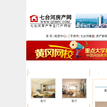
首 页
|
租赁中心
|
二手房市
|
七台河楼盘
|
房产新
最新上传
您的
发
客厅
客厅