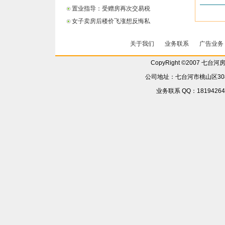
置业指导：受赠房再次交易税
女子卖房后楼价飞涨想反悔私
关于我们
业务联系
广告业务
CopyRight ©2007 七台
公司地址：七台河市桃山区308省
业务联系 QQ：181942642 6