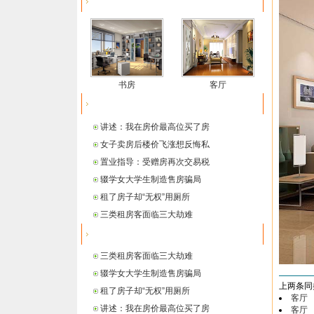
最新推荐
书房
客厅
热点信息
讲述：我在房价最高位买了房
女子卖房后楼价飞涨想反悔私
置业指导：受赠房再次交易税
辍学女大学生制造售房骗局
租了房子却“无权”用厕所
三类租房客面临三大劫难
最新信息
三类租房客面临三大劫难
辍学女大学生制造售房骗局
上两条同
租了房子却“无权”用厕所
客厅
讲述：我在房价最高位买了房
客厅