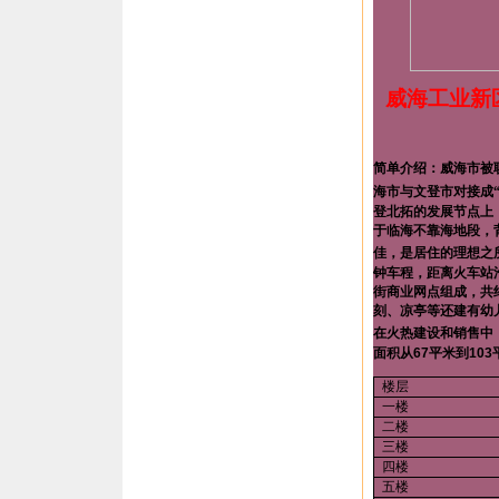
威海工业新
简单介绍：威海市被
海市与文登市对接成
登北拓的发展节点上
于临海不靠海地段，
佳，是居住的理想之
钟车程，距离火车站
街商业网点组成，共
刻、凉亭等还建有幼
在火热建设和销售中
面积从
67
平米到
103
楼层
一楼
二楼
三楼
四楼
五楼