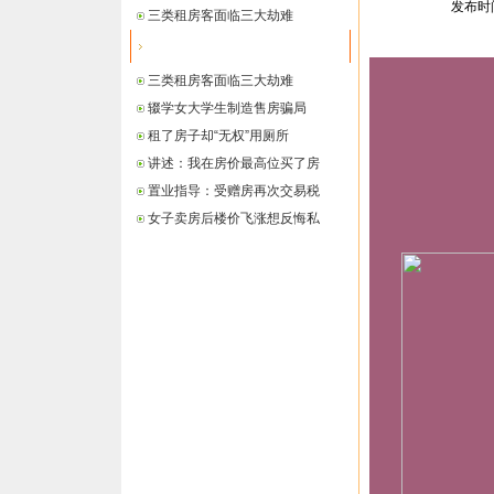
发布时间：
三类租房客面临三大劫难
最新信息
三类租房客面临三大劫难
辍学女大学生制造售房骗局
租了房子却“无权”用厕所
讲述：我在房价最高位买了房
置业指导：受赠房再次交易税
女子卖房后楼价飞涨想反悔私