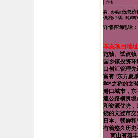
六楼
低总价
买一套楼超
切贷款手续。到威海
详情咨询电话：
本案项目地
范镇、试点镇
国乡镇投资环
口创汇管理先
富有
“
东方夏
学
”
之称的文
港口城市，东
速公路横贯境
和资源优势，
饶的文登市交
日本、朝鲜和
有着悠久历史
苘山有着丰