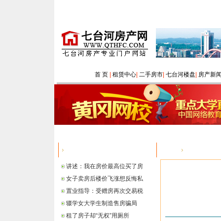
首 页
|
租赁中心
|
二手房市
|
七台河楼盘
|
房产新
热点信息
您的位置：
讲述：我在房价最高位买了房
女子卖房后楼价飞涨想反悔私
置业指导：受赠房再次交易税
辍学女大学生制造售房骗局
租了房子却“无权”用厕所