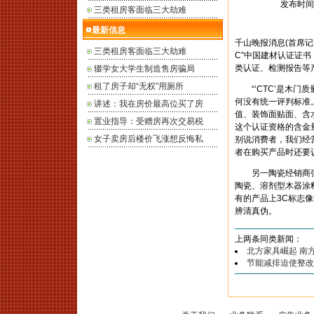
发布时间： 
三类租房客面临三大劫难
最新信息
千山晚报消息(首席记
三类租房客面临三大劫难
C”中国建材认证证
类认证、检测报告等
辍学女大学生制造售房骗局
租了房子却“无权”用厕所
“‘CTC’是木门
何没有统一评判标准
讲述：我在房价最高位买了房
值、装饰面贴面、含
置业指导：受赠房再次交易税
这个认证资格的含金
女子卖房后楼价飞涨想反悔私
别说消费者，我们经
者在购买产品时还要
另一陶瓷经销商张先
陶瓷、溶剂型木器涂
有的产品上3C标志
辨清真伪。
上两条同类新闻：
北方家具崛起 南
节能减排迫使整改