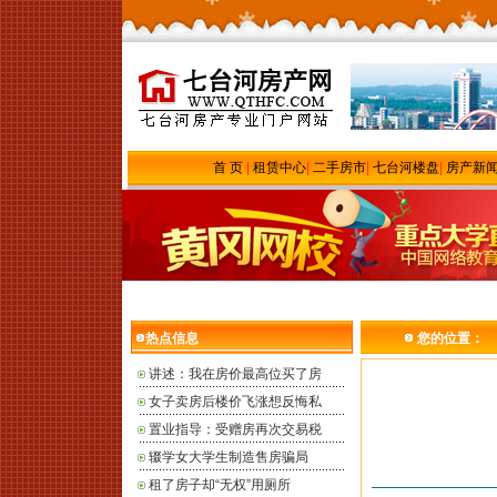
首 页
|
租赁中心
|
二手房市
|
七台河楼盘
|
房产新
热点信息
您的位置：
讲述：我在房价最高位买了房
女子卖房后楼价飞涨想反悔私
置业指导：受赠房再次交易税
辍学女大学生制造售房骗局
租了房子却“无权”用厕所