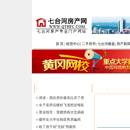
首 页
|
租赁中心
|
二手房市
|
七台河楼盘
|
房产新
热点信息
您的位置：
讲述：我在房价最高位买了房
女子卖房后楼价飞涨想反悔私
置业指导：受赠房再次交易税
辍学女大学生制造售房骗局
租了房子却“无权”用厕所