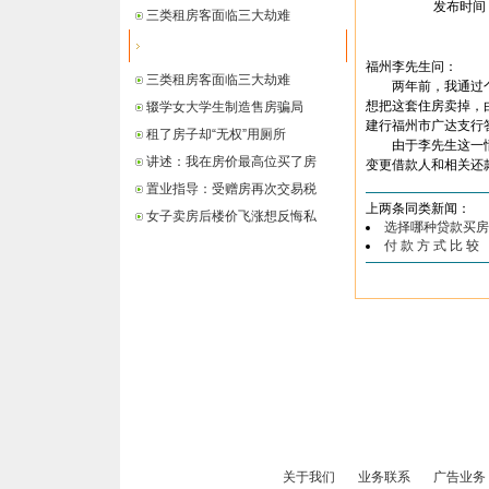
发布时间： 
三类租房客面临三大劫难
最新信息
福州李先生问：
三类租房客面临三大劫难
两年前，我通过个
想把这套住房卖掉，
辍学女大学生制造售房骗局
建行福州市广达支行
租了房子却“无权”用厕所
由于李先生这一情
讲述：我在房价最高位买了房
变更借款人和相关还
置业指导：受赠房再次交易税
上两条同类新闻：
女子卖房后楼价飞涨想反悔私
选择哪种贷款买房
付 款 方 式 比 较
关于我们
业务联系
广告业务