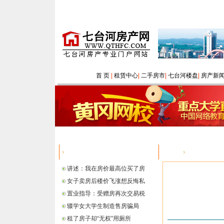
首 页
|
租赁中心
|
二手房市
|
七台河楼盘
|
房产新
热点信息
您的位置：
讲述：我在房价最高位买了房
女子卖房后楼价飞涨想反悔私
置业指导：受赠房再次交易税
辍学女大学生制造售房骗局
租了房子却“无权”用厕所