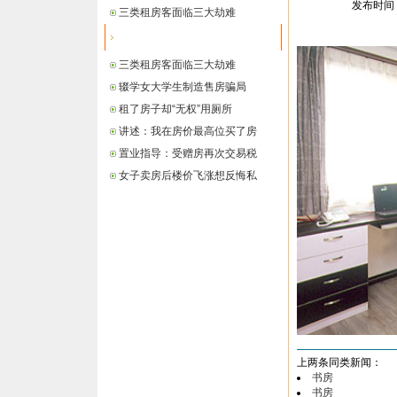
发布时间： 
三类租房客面临三大劫难
最新信息
三类租房客面临三大劫难
辍学女大学生制造售房骗局
租了房子却“无权”用厕所
讲述：我在房价最高位买了房
置业指导：受赠房再次交易税
女子卖房后楼价飞涨想反悔私
上两条同类新闻：
书房
书房