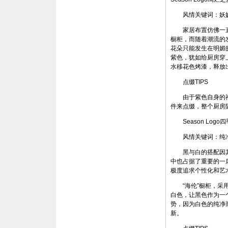
风情关键词：妖
家居布置仿佛一直
橱柜，而随着潮流的
花朵只能发生在明媚
紫色，犹如给厨房穿
水移花色烤漆，释放
点缀TIPS
由于紫色自身的神
件来点缀，整个厨房
Season Logo
风情关键词：纯
黑与白的搭配因其
中也占据了重要的一
极度追求个性化和艺
“海伦”橱柜，采用
白色，让黑色作为一
势，因为白色的纯净
新。