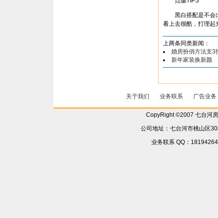
点缀TIPS
黑白搭配是不会出
看上去很酷，打理起
上两条同类新闻：
婚房扮俏方法支3
新年家装换新颜 
关于我们
业务联系
广告业务
CopyRight ©2007 七台
公司地址：七台河市桃山区308省
业务联系 QQ：181942642 6