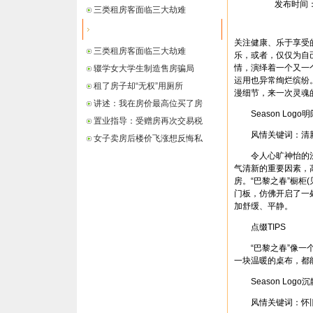
发布时间： 2
三类租房客面临三大劫难
最新信息
关注健康、乐于享受
三类租房客面临三大劫难
乐，或者，仅仅为自
情，演绎着一个又一
辍学女大学生制造售房骗局
运用也异常绚烂缤纷
租了房子却“无权”用厕所
漫细节，来一次灵魂
讲述：我在房价最高位买了房
Season Logo
置业指导：受赠房再次交易税
风情关键词：清
女子卖房后楼价飞涨想反悔私
令人心旷神怡的浅
气清新的重要因素，
房。“巴黎之春”橱柜
门板，仿佛开启了一
加舒缓、平静。
点缀TIPS
“巴黎之春”像一个
一块温暖的桌布，都
Season Logo
风情关键词：怀