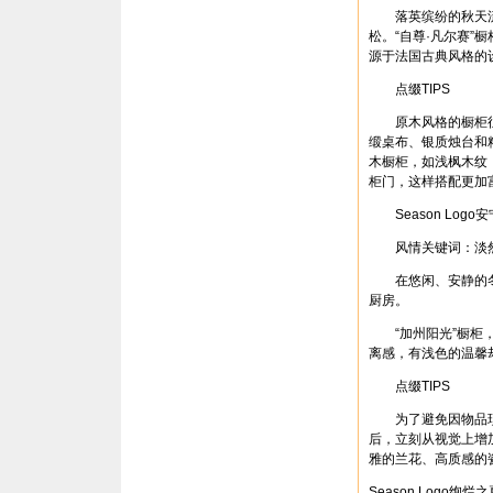
落英缤纷的秋天流
松。“自尊·凡尔赛
源于法国古典风格的
点缀TIPS
原木风格的橱柜往
缎桌布、银质烛台和
木橱柜，如浅枫木纹
柜门，这样搭配更加
Season Logo
风情关键词：淡
在悠闲、安静的冬
厨房。
“加州阳光”橱柜，
离感，有浅色的温馨
点缀TIPS
为了避免因物品琐
后，立刻从视觉上增
雅的兰花、高质感的
Season Logo绚烂之