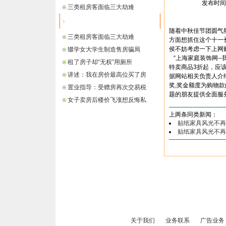
发布时间： 
三类租房客面临三大劫难
最新信息
随着中秋佳节团圆气氛
三类租房客面临三大劫难
方面想抓住这个十一
侯不妨考虑一下上网
辍学女大学生制造售房骗局
“上海家庭装饰网--
租了房子却“无权”用厕所
特卖商品3折起，应
讲述：我在房价最高位买了房
据网站相关负责人介
奖,奖金额度为购物
置业指导：受赠房再次交易税
题的朋友提供全面服
女子卖房后楼价飞涨想反悔私
上两条同类新闻：
贴纸家具风光不再
贴纸家具风光不再
关于我们
业务联系
广告业务