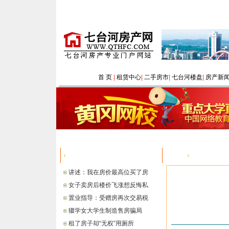
首 页
|
租赁中心
|
二手房市
|
七台河楼盘
|
房产新
热点信息
您的位置：
讲述：我在房价最高位买了房
女子卖房后楼价飞涨想反悔私
置业指导：受赠房再次交易税
辍学女大学生制造售房骗局
租了房子却“无权”用厕所