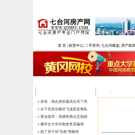
首 页
|
租赁中心
|
二手房市
|
七台河楼盘
|
房产新
热点信息
您的位置：
讲述：我在房价最高位买了房
女子卖房后楼价飞涨想反悔私
置业指导：受赠房再次交易税
辍学女大学生制造售房骗局
租了房子却“无权”用厕所