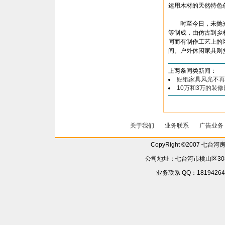
运用木材的天然特色
时至今日，未抛光
等制成，由仿古到乡
同而有制作工艺上的
间。户外休闲家具则
上两条同类新闻：
贴纸家具风光不再
10万和3万的装修
关于我们
业务联系
广告业务
CopyRight ©2007 七台
公司地址：七台河市桃山区308省
业务联系 QQ：181942642 6