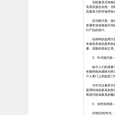
北欧家具历来都是
实用且接近自然。北
其最有力的市场开拓
在功能方面，很多北
里通常就有根据不同
行产品的设计。
在材料的选用方面
本身所具有的柔和色
素、清新的原始之美
3、中式现代派—
如今人们的居家习
有着特殊的感情与怀
户人家门上的如意门
与中式古典所不同
是用到传统家具的部
将现代软体家具的概
4、乡村休闲派——
20世纪90年代，