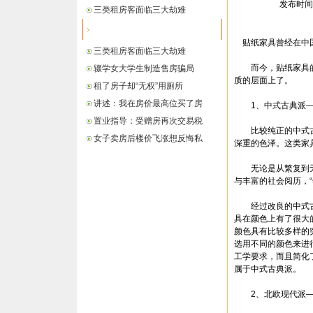
发布时间： 
三类租房客面临三大劫难
最新信息
贴纸家具曾经在中
三类租房客面临三大劫难
而今，贴纸家具的
辍学女大学生制造售房骗局
质的层面上了。
租了房子却“无权”用厕所
讲述：我在房价最高位买了房
1、中式古典派—
置业指导：受赠房再次交易税
比较纯正的中式古
女子卖房后楼价飞涨想反悔私
深重的色泽。这类家
无论是从繁复到无
与丰富的社会阅历，
经过改良的中式古
具在颜色上有了很大
颜色具有比较多样的
选用不同的颜色来进
工学要求，而且简化
属于中式古典派。
2、北欧现代派—